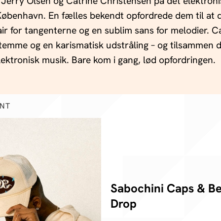
Jerry Olsen og Catrine Christensen på det elektronis
København. En fælles bekendt opfordrede dem til at 
air for tangenterne og en sublim sans for melodier. C
stemme og en karismatisk udstråling – og tilsammen 
elektronisk musik. Bare kom i gang, lød opfordringen.
ENT
Sabochini Caps & B
Drop