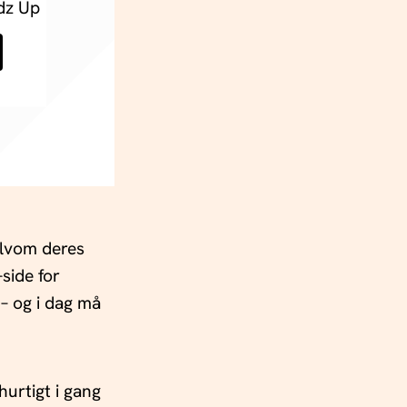
dz Up
elvom deres
side for
 – og i dag må
hurtigt i gang