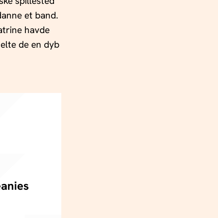
ke spillested
danne et band.
atrine havde
delte de en dyb
eanies