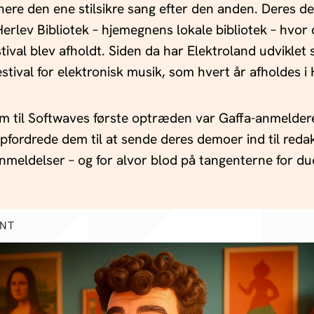
ere den ene stilsikre sang efter den anden. Deres 
erlev Bibliotek – hjemegnens lokale bibliotek – hvor 
tival blev afholdt. Siden da har Elektroland udviklet si
estival for elektronisk musik, som hvert år afholdes i 
um til Softwaves første optræden var Gaffa-anmelde
fordrede dem til at sende deres demoer ind til reda
 anmeldelser – og for alvor blod på tangenterne for d
ENT