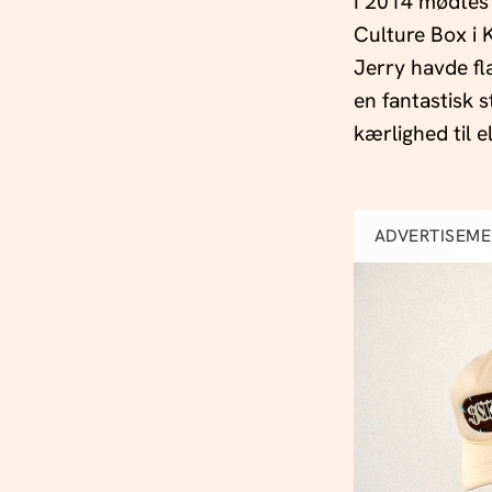
I 2014 mødtes 
Culture Box i 
Jerry havde fl
en fantastisk 
kærlighed til 
ADVERTISEM