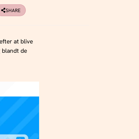
SHARE
fter at blive
g blandt de