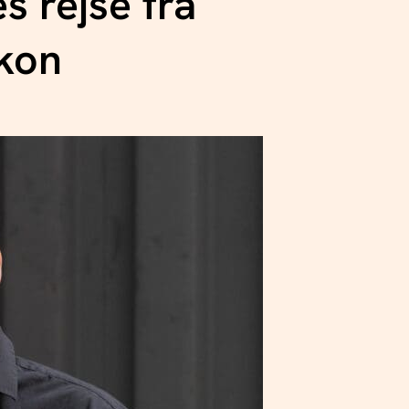
s rejse fra
ikon