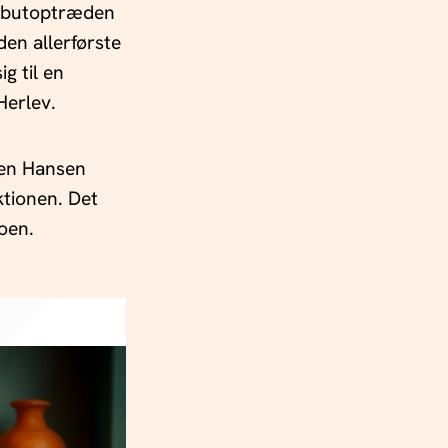
debutoptræden
den allerførste
g til en
Herlev.
ren Hansen
ktionen. Det
uoen.