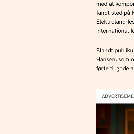
med at kompon
fandt sted på H
Elektroland-fes
international f
Blandt publik
Hansen, som op
førte til gode
ADVERTISEM