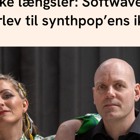
ke længsler: Softwave
lev til synthpop’ens 