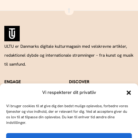
ULTU er Danmarks digitale kulturmagasin med velskrevne artikler,
redaktionel dybde og internationale strømninger – fra kunst og musik
til samfund.
Annoncér hos os
Om os
Vi respekterer dit privatliv
Skriv og udgiv med os
Kontakt
Vi bruger cookies til at give dig den bedst mulige oplevelse, forbedre vores
tjenester og vise indhold, der er relevant for dig. Ved at acceptere giver du
os lov til at tilpasse din oplevelse. Du kan til enhver tid ændre dine
ULTU drives af Publish Tower, en del af A & R. CVR: DK18366193.. © 2026 A & R.
indstillinger.
Alle rettigheder forbeholdes.
Cookie Policy
Privacy Statement
Terms of Service
Imprint
DMCA