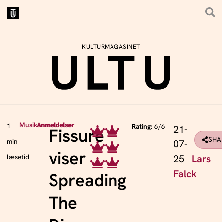
KULTURMAGASINET
Musikanmeldelser
Anmeldelser
1
Rating:
6/6
21-
Fissure
SHA
min
07-
viser
25
Lars
læsetid
Falck
Spreading
The