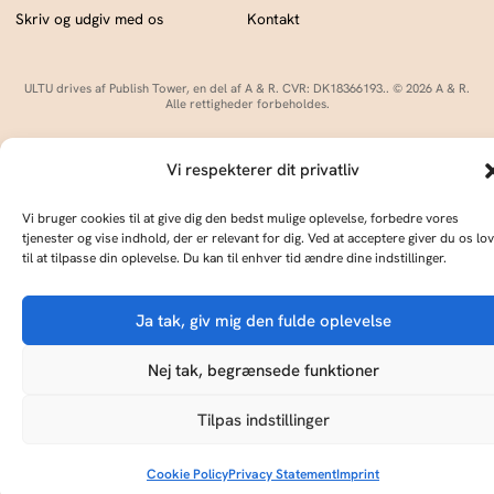
Skriv og udgiv med os
Kontakt
ULTU drives af Publish Tower, en del af A & R. CVR: DK18366193.. © 2026 A & R.
Alle rettigheder forbeholdes.
Cookie Policy
Privacy Statement
Terms of Service
Imprint
DMCA
Vi respekterer dit privatliv
Culture is the widening of the mind and of the spirit.
Vi bruger cookies til at give dig den bedst mulige oplevelse, forbedre vores
tjenester og vise indhold, der er relevant for dig. Ved at acceptere giver du os lov
til at tilpasse din oplevelse. Du kan til enhver tid ændre dine indstillinger.
Ja tak, giv mig den fulde oplevelse
KØB ULTU
Nej tak, begrænsede funktioner
ULTU er til salg som en del af en platform med 7
kulturmagasiner på 3 sprog. Klar til sit næste kapitel.
Tilpas indstillinger
Publish Tower
Kontakt os
Cookie Policy
Privacy Statement
Imprint