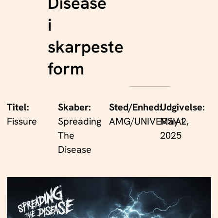
Disease
i
skarpeste
form
Titel:
Skaber:
Sted/Enhed:
Udgivelse:
Fissure
Spreading
AMG/UNIVERSIAL
May 2,
The
2025
Disease