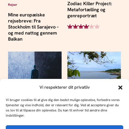
Zodiac Killer Project:
Rejser
Metafortælling og
Mine europæiske
genreportræt
rejsebreve: Fra
Stockholm til Sarajevo –
og med nattog gennem
Balkan
Vi respekterer dit privatliv
Rejser
Vi bruger cookies til at give dig den bedst mulige oplevelse, forbedre vores
tjenester og vise indhold, der er relevant for dig. Ved at acceptere giver du
Bornholm: Klipper,
os lov til at tilpasse din oplevelse. Du kan til enhver tid ændre dine
Samfund
kontraster og nostalgi
indstillinger.
Det handler om, hvordan
du fortæller, hvem du er