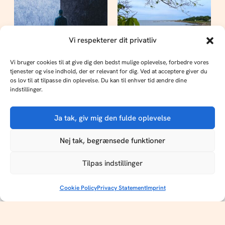
Vi respekterer dit privatliv
Vi bruger cookies til at give dig den bedst mulige oplevelse, forbedre vores
Rejser
tjenester og vise indhold, der er relevant for dig. Ved at acceptere giver du
os lov til at tilpasse din oplevelse. Du kan til enhver tid ændre dine
Bornholm: Klipper,
indstillinger.
Samfund
kontraster og nostalgi
Det handler om, hvordan
Ja tak, giv mig den fulde oplevelse
du fortæller, hvem du er
KØB ULTU
Nej tak, begrænsede funktioner
ULTU er til salg som en del af en platform med 7
kulturmagasiner på 3 sprog. Klar til sit næste kapitel.
Tilpas indstillinger
Publish Tower
Kontakt os
Cookie Policy
Privacy Statement
Imprint
ULTU er Danmarks digitale kulturmagasin med velskrevne artikler,
redaktionel dybde og internationale strømninger – fra kunst og musik