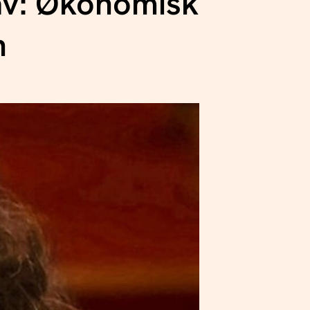
av: Økonomisk
n