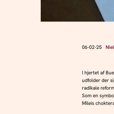
06-02-25
Nie
I hjertet af B
udfolder der s
radikale refor
Som en symbol
Mileis choktera