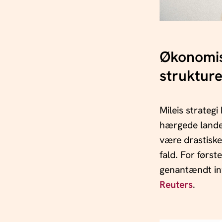
Økonomis
strukture
Mileis strategi
hærgede lande
være drastiske
fald. For førs
genantændt inv
Reuters
.