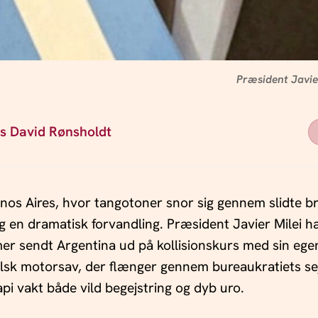
Præsident Javie
ls David Rønsholdt
uenos Aires, hvor tangotoner snor sig gennem slidte b
ig en dramatisk forvandling. Præsident Javier Milei h
mer sendt Argentina ud på kollisionskurs med sin eg
sk motorsav, der flænger gennem bureaukratiets sej
pi vakt både vild begejstring og dyb uro.