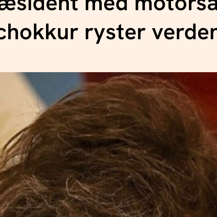
ræsident med motors
chokkur ryster verde