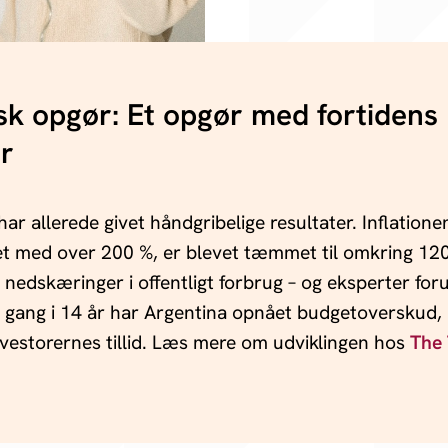
k opgør: Et opgør med fortidens
r
 har allerede givet håndgribelige resultater. Inflation
t med over 200 %, er blevet tæmmet til omkring 120
 nedskæringer i offentligt forbrug – og eksperter for
te gang i 14 år har Argentina opnået budgetoverskud, 
estorernes tillid. Læs mere om udviklingen hos
The