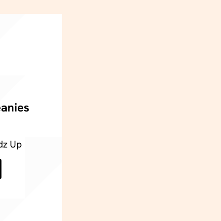
eanies
dz Up