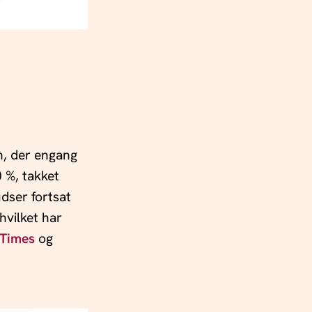
en, der engang
 %, takket
udser fortsat
hvilket har
 Times
og