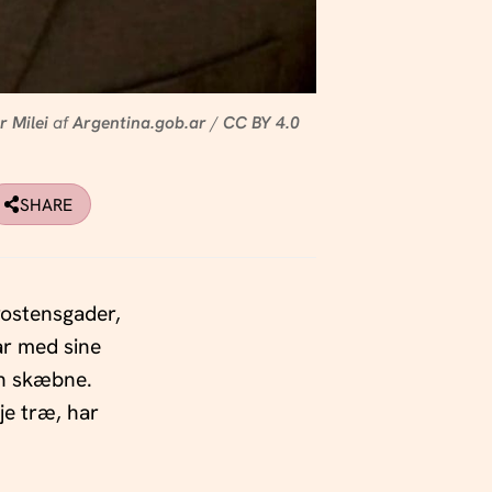
r Milei
af
Argentina.gob.ar
/
CC BY 4.0
SHARE
rostensgader,
ar med sine
en skæbne.
e træ, har