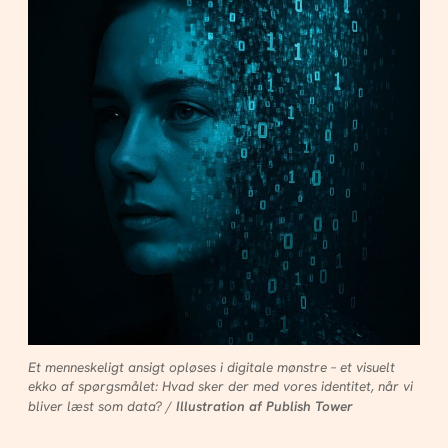
Et menneskeligt ansigt opløses i digitale mønstre – et visuelt
ekko af spørgsmålet: Hvad sker der med vores identitet, når vi
bliver læst som data? /
Illustration af Publish Tower