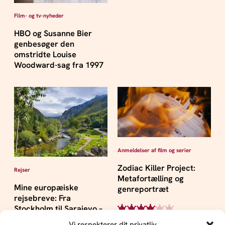
Film- og tv-nyheder
HBO og Susanne Bier
genbesøger den
omstridte Louise
Woodward-sag fra 1997
Anmeldelser af film og serier
Zodiac Killer Project:
Rejser
Metafortælling og
Mine europæiske
genreportræt
rejsebreve: Fra
Stockholm til Sarajevo –
og med nattog gennem
Vi respekterer dit privatliv