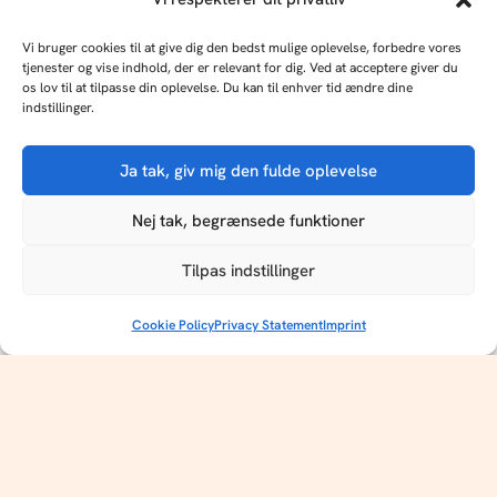
Balkan
Vi bruger cookies til at give dig den bedst mulige oplevelse, forbedre vores
tjenester og vise indhold, der er relevant for dig. Ved at acceptere giver du
os lov til at tilpasse din oplevelse. Du kan til enhver tid ændre dine
indstillinger.
Ja tak, giv mig den fulde oplevelse
KØB ULTU
Nej tak, begrænsede funktioner
ULTU er til salg som en del af en platform med 7
Rejser
kulturmagasiner på 3 sprog. Klar til sit næste kapitel.
Tilpas indstillinger
Bornholm: Klipper,
Publish Tower
Kontakt os
Samfund
kontraster og nostalgi
Cookie Policy
Privacy Statement
Imprint
Det handler om, hvordan
du fortæller, hvem du er