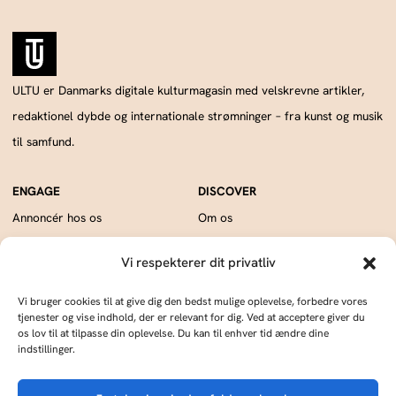
ULTU er Danmarks digitale kulturmagasin med velskrevne artikler,
redaktionel dybde og internationale strømninger – fra kunst og musik
til samfund.
Annoncér hos os
Om os
Skriv og udgiv med os
Kontakt
Vi respekterer dit privatliv
ULTU drives af Publish Tower, en del af A & R. CVR: DK18366193.. © 2026 A & R.
Vi bruger cookies til at give dig den bedst mulige oplevelse, forbedre vores
Alle rettigheder forbeholdes.
tjenester og vise indhold, der er relevant for dig. Ved at acceptere giver du
os lov til at tilpasse din oplevelse. Du kan til enhver tid ændre dine
Cookie Policy
Privacy Statement
Terms of Service
Imprint
DMCA
indstillinger.
Culture is the widening of the mind and of the spirit.