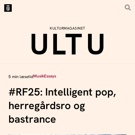
KULTURMAGASINET
Musik
Essays
5 min læsetid
#RF25: Intelligent pop,
herregårdsro og
bastrance