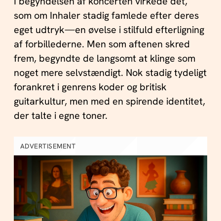
I begyndelsen af koncerten virkede det,
som om Inhaler stadig famlede efter deres
eget udtryk—en øvelse i stilfuld efterligning
af forbillederne. Men som aftenen skred
frem, begyndte de langsomt at klinge som
noget mere selvstændigt. Nok stadig tydeligt
forankret i genrens koder og britisk
guitarkultur, men med en spirende identitet,
der talte i egne toner.
ADVERTISEMENT