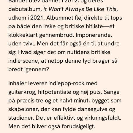
Bandet blev dannet i 2012, og deres
debutalbum,
It Won’t Always Be Like This
,
udkom i 2021. Albummet fløj direkte til tops
på både den irske og britiske hitliste—et
klokkeklart gennembrud. Imponerende,
uden tvivl. Men det får også én til at undre
sig: Hvad siger det om nutidens britiske
indie-scene, at netop denne lyd brager så
bredt igennem?
Inhaler leverer indiepop-rock med
guitarkrog, hitpotentiale og høj puls. Sange
på præcis tre og et halvt minut, bygget som
skabeloner, der kan fylde dansegulve og
stadioner. Det er effektivt og virkningsfuldt.
Men det bliver også forudsigeligt.