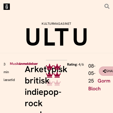
KULTURMAGASINET
Musikanmeldelser
Anmeldelser
3
Rating:
4/6
08-
Arketypisk
SHA
min
05-
britisk
25
Gorm
læsetid
Bloch
indiepop-
rock