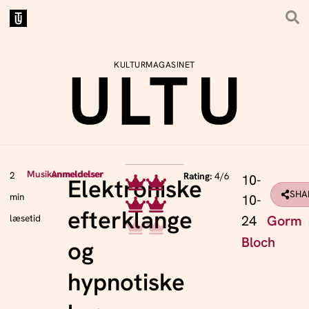
KULTURMAGASINET
Musikanmeldelser
Anmeldelser
2
Rating:
4/6
10-
Elektroniske
SHA
min
10-
efterklange
24
Gorm
læsetid
Bloch
og
hypnotiske