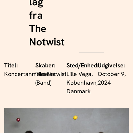
lag
fra
The
Notwist
Titel:
Skaber:
Sted/Enhed:
Udgivelse:
Koncertanmeldelse
The Notwist
Lille Vega,
October 9,
(Band)
København,
2024
Danmark