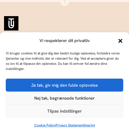
ULTU er Danmarks digitale kulturmagasin med velskrevne artikler,
Vi respekterer dit privatliv
redaktionel dybde og internationale strømninger – fra kunst og musik
til samfund.
Vi bruger cookies til at give dig den bedst mulige oplevelse, forbedre vores
tjenester og vise indhold, der er relevant for dig. Ved at acceptere giver du
os lov til at tilpasse din oplevelse. Du kan til enhver tid ændre dine
indstillinger.
Annoncér hos os
Om os
Ja tak, giv mig den fulde oplevelse
Skriv og udgiv med os
Kontakt
KØB ULTU
Nej tak, begrænsede funktioner
ULTU er til salg som en del af en platform med 7
ULTU drives af Publish Tower, en del af A & R. CVR: DK18366193.. © 2026 A & R.
kulturmagasiner på 3 sprog. Klar til sit næste kapitel.
Alle rettigheder forbeholdes.
Tilpas indstillinger
Publish Tower
Kontakt os
Cookie Policy
Privacy Statement
Terms of Service
Imprint
DMCA
Cookie Policy
Privacy Statement
Imprint