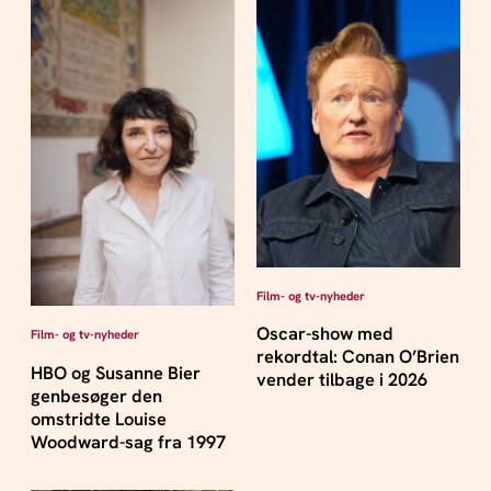
Film- og tv-nyheder
Oscar-show med
Film- og tv-nyheder
rekordtal: Conan O’Brien
HBO og Susanne Bier
vender tilbage i 2026
genbesøger den
omstridte Louise
Woodward-sag fra 1997