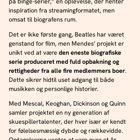
på binge-serier,” en oplevelse, der henter
inspiration fra streamingformatet, men
omsat til biografens rum.
Det er ikke første gang, Beatles har været
genstand for film, men Mendes’ projekt er
unikt ved at være
den eneste biografiske
serie produceret med fuld opbakning og
rettigheder fra alle fire medlemmers boer
.
Dette sikrer hidtil uset adgang til både
musikken og personlige historier.
Med Mescal, Keoghan, Dickinson og Quinn
samler projektet en ny generation af
skuespillertalenter, der hver især er kendt
for følelsesmæssig dybde og rækkevidde.
Optagelserne ventes at vare over et år,