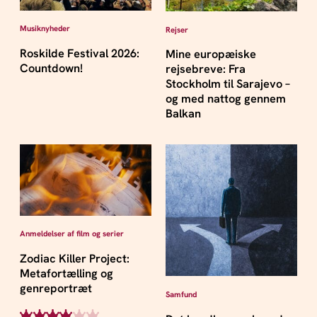
Musiknyheder
Rejser
Roskilde Festival 2026:
Mine europæiske
Countdown!
rejsebreve: Fra
Stockholm til Sarajevo –
og med nattog gennem
Balkan
Anmeldelser af film og serier
Zodiac Killer Project:
Metafortælling og
genreportræt
Samfund