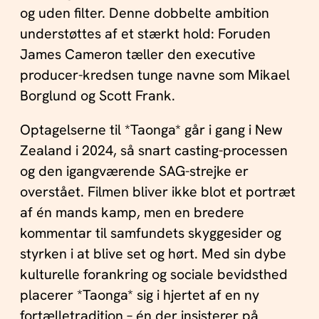
og uden filter. Denne dobbelte ambition
understøttes af et stærkt hold: Foruden
James Cameron tæller den executive
producer-kredsen tunge navne som Mikael
Borglund og Scott Frank.
Optagelserne til *Taonga* går i gang i New
Zealand i 2024, så snart casting-processen
og den igangværende SAG-strejke er
overstået. Filmen bliver ikke blot et portræt
af én mands kamp, men en bredere
kommentar til samfundets skyggesider og
styrken i at blive set og hørt. Med sin dybe
kulturelle forankring og sociale bevidsthed
placerer *Taonga* sig i hjertet af en ny
fortælletradition – én der insisterer på