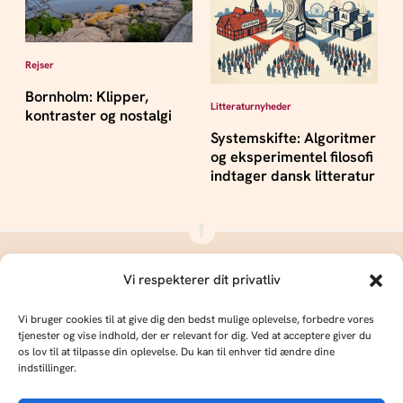
Rejser
Bornholm: Klipper,
Litteraturnyheder
kontraster og nostalgi
Systemskifte: Algoritmer
og eksperimentel filosofi
indtager dansk litteratur
Vi respekterer dit privatliv
Vi bruger cookies til at give dig den bedst mulige oplevelse, forbedre vores
ULTU er Danmarks digitale kulturmagasin med velskrevne artikler,
tjenester og vise indhold, der er relevant for dig. Ved at acceptere giver du
os lov til at tilpasse din oplevelse. Du kan til enhver tid ændre dine
redaktionel dybde og internationale strømninger – fra kunst og musik
indstillinger.
til samfund.